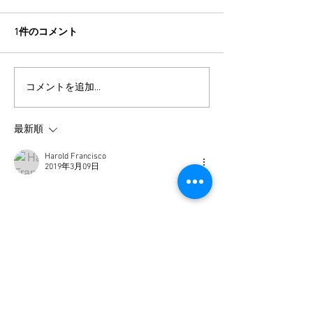
1件のコメント
コメントを追加…
ハッレ倭でイベント・イ
ゴールデンウィ
ロンゴで宿泊プラン
予約について
最新順
Harold Francisco
2019年3月09日