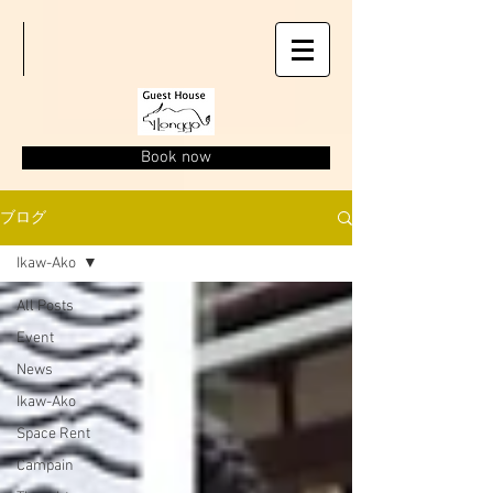
Book now
ブログ
Ikaw-Ako
All Posts
Event
News
Ikaw-Ako
Space Rent
Campain