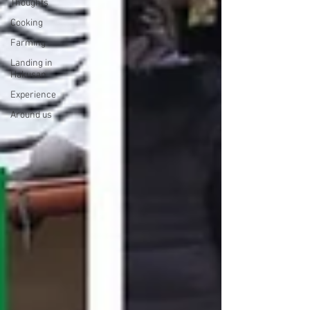
Thoughts
Cooking
Farming
Landing in
Hakusan
Experience
Around us