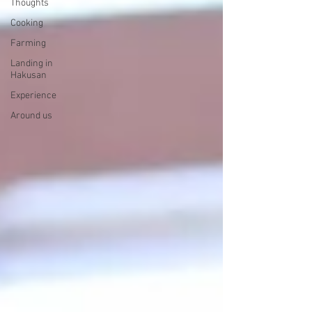
Thoughts
Cooking
Farming
Landing in
Hakusan
Experience
Around us