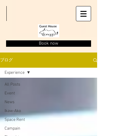
Book now
ブログ
Experience
All Posts
Event
News
Ikaw-Ako
Space Rent
Campain