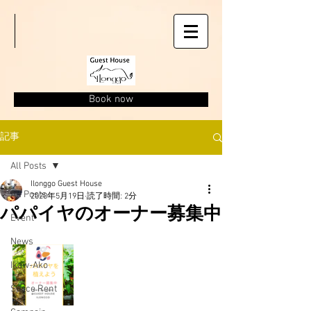
Book now
記事
All Posts
Ilonggo Guest House
All Posts
2020年5月19日
読了時間: 2分
パパイヤのオーナー募集中
Event
News
Ikaw-Ako
Space Rent