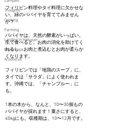
Campain
フィリピン料理やタイ料理に欠かせな
Thoughts
い、緑のパパイヤを育ててみません
Cooking
か？
Farming
パパイヤは、天然の酵素がいっぱい。
Landing in Hakusan
生で食べると、お肉の消化を助けてく
れるし、お肉と煮込むとお肉が柔らか
Experience
くなります。
Around us
フィリピンでは「地鶏のスープ」に、
タイでは「サラダ」によく使われま
す。沖縄では、「チャンプルー」に
も。
1本の木から、なんと、10〜30個もの
パパイヤが採れます！重さにすると、
40kgにも。収穫期は、10〜12月です。