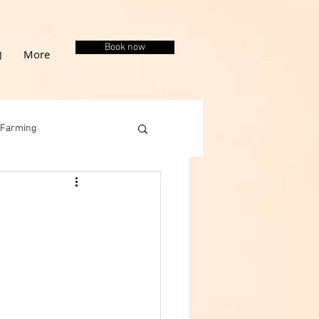
Book now
内
More
Farming