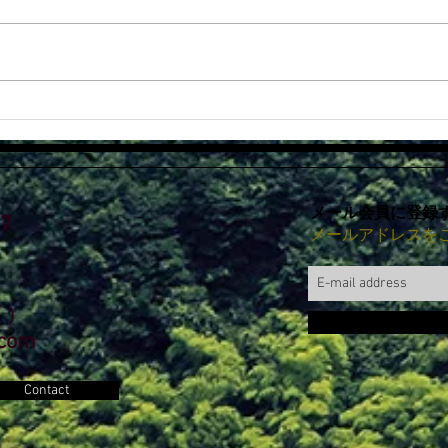
ハッレ倭でイベント・イロン
ゴー
ゴで宿泊プラン
につ
メール会員に登録
7
メールアドレスを
ド）
.com
Contact