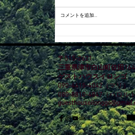
コメントを追加…
フィリピンネグロス島に帰省
してきました！
〒515-2621
三重県津市白山町佐田164
ゲストハウスイロンゴ
090-4415-4042
（マリ）
080-8810-4847
（ハロル
guesthouseilonggo@gmail
© 2019 Copy right all reserved