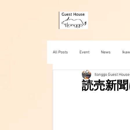
All Posts
Event
News
Ikaw
Ilonggo Guest House
Landing in Hakusan
Experience
読売新聞